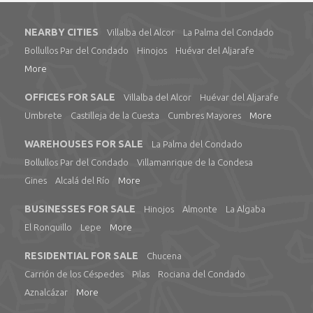
NEARBY CITIES
Villalba del Alcor
La Palma del Condado
Bollullos Par del Condado
Hinojos
Huévar del Aljarafe
More
OFFICES FOR SALE
Villalba del Alcor
Huévar del Aljarafe
Umbrete
Castilleja de la Cuesta
Cumbres Mayores
More
WAREHOUSES FOR SALE
La Palma del Condado
Bollullos Par del Condado
Villamanrique de la Condesa
Gines
Alcalá del Río
More
BUSINESSES FOR SALE
Hinojos
Almonte
La Algaba
El Ronquillo
Lepe
More
RESIDENTIAL FOR SALE
Chucena
Carrión de los Céspedes
Pilas
Rociana del Condado
Aznalcázar
More