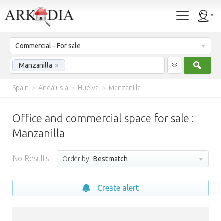
Commercial - For sale
Sear
Manzanilla
×
Spain
>
Andalusia
>
Huelva
>
Manzanilla
Office and commercial space for sale :
Manzanilla
No Results
Order by:
Best match
Create alert